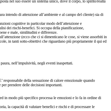
sta nel suo essere un sistema unico, dove il corpo, lo spirito/realtà
 intendo di attenzione all’ambiente e al campo del cliente) sia di
unzioni cognitive in particolar modo dell’attenzione e
isi dei rischi-benefici. Si occupa della pianificazione,
 bene e male, similitudini e differenze.
’attenzione (ecco che ci si dimenticano le cose, si viene assorbiti in
cole, in tanti sotto-obiettivi che riguardano più propriamente il qui ed
aura, nell’impulsività, negli eventi inaspettati.
a. E’ responsabile della sensazione di calore emozionale quando
e per prendere delle decisioni importanti.
 ed in modo più specifico processa le emozioni e lo fa in ordine di
a, la capacità di valutare benefici e rischi e di processare le