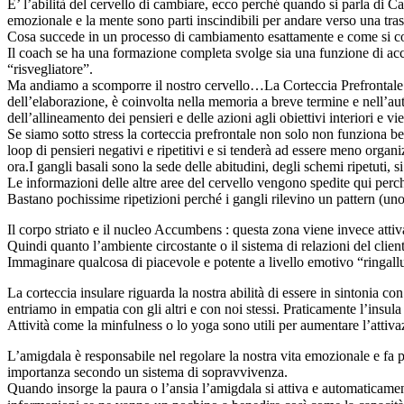
E’ l’abilità del cervello di cambiare, ecco perché quando si parla di 
emozionale e la mente sono parti inscindibili per andare verso una tra
Cosa succede in un processo di cambiamento esattamente e come si co
Il coach se ha una formazione completa svolge sia una funzione di acc
“risvegliatore”.
Ma andiamo a scomporre il nostro cervello…
La Corteccia Prefrontale
dell’elaborazione, è coinvolta nella memoria a breve termine e nell’auto
dell’allineamento dei pensieri e delle azioni agli obiettivi interiori e v
Se siamo sotto stress la corteccia prefrontale non solo non funziona be
loop di pensieri negativi e ripetitivi e si tenderà ad essere meno organi
ora.I gangli basali sono la sede delle abitudini, degli schemi ripetuti,
Le informazioni delle altre aree del cervello vengono spedite qui perc
Bastano pochissime ripetizioni perché i gangli rilevino un pattern (un
Il corpo striato e il nucleo Accumbens : questa zona viene invece attiva
Quindi quanto l’ambiente circostante o il sistema di relazioni del clien
Immaginare qualcosa di piacevole e potente a livello emotivo “ringal
La corteccia insulare riguarda la nostra abilità di essere in sintonia c
entriamo in empatia con gli altri e con noi stessi. Praticamente l’insul
Attività come la minfulness o lo yoga sono utili per aumentare l’attiva
L’amigdala è responsabile nel regolare la nostra vita emozionale e fa p
importanza secondo un sistema di sopravvivenza.
Quando insorge la paura o l’ansia l’amigdala si attiva e automaticamente