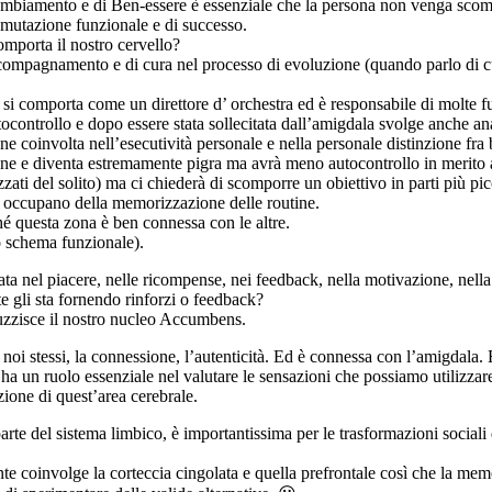
Cambiamento e di Ben-essere è essenziale che la persona non venga scompo
smutazione funzionale e di succe
sso.
mporta il nostro cervello?
ompagnamento e di cura nel processo di evoluzione (quando parlo di cura
 si comporta come un direttore d’ orchestra ed è responsabile di molte f
controllo e dopo essere stata sollecitata dall’amigdala svolge anche anal
iene coinvolta nell’esecutività personale e nella personale distinzione fra
ne e diventa estremamente pigra ma avrà meno autocontrollo in merito all
zzati del solito) ma ci chiederà di scomporre un obiettivo in parti più pic
 si occupano della memorizzazione delle routine.
hé questa zona è ben connessa con le altre.
o schema funzionale).
ta nel piacere, nelle ricompense, nei feedback, nella motivazione, nella p
te gli sta fornendo rinforzi o feedback?
luzzisce il nostro nucleo Accumbens.
on noi stessi, la connessione, l’autenticità. Ed è connessa con l’amigdal
a ha un ruolo essenziale nel valutare le sensazioni che possiamo utilizzar
zione di quest’area cerebrale.
arte del sistema limbico, è importantissima per le trasformazioni sociali
 coinvolge la corteccia cingolata e quella prefrontale così che la memori