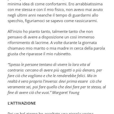
minima idea di come confortarmi. Ero arrabbiatissima
con me stessa e con il mio fisico, non avevo mai avuto
negli ultimi anni neanche il tempo di guardarmi allo
specchio, figuriamoci se sapevo come rassicurarmi.
All’inizio ho pianto tanto, talmente tanto che non
pensavo di avere a disposizione un così immenso
rifornimento di lacrime. A volte durante la giornata
chiamavo mio marito o mia madre in cerca della parola
giusta che riparasse il mio rubinetto.
“Spesso le persone tentano di vivere la loro vita al
contrario: cercano di avere più oggetti o più denaro, per
fare ciò che vogliono e che le renderebbe felici. Ma in
realtà è vero proprio l’inverso: devi prima essere ciò che
veramente sei, poi fare quello che devi fare per te stesso, al
fine di avere ciò che vuoi.” Margaret Young
L’ATTIVAZIONE
Poi un bel giorno ho ascoltato una piccola vocina