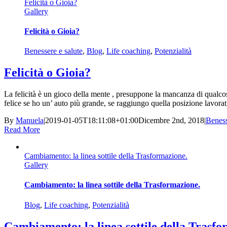
Felicità o Gioia?
Gallery
Felicità o Gioia?
Benessere e salute
,
Blog
,
Life coaching
,
Potenzialità
Felicità o Gioia?
La felicità è un gioco della mente , presuppone la mancanza di qualcosa,
felice se ho un’ auto più grande, se raggiungo quella posizione lavorati
By
Manuela
|
2019-01-05T18:11:08+01:00
Dicembre 2nd, 2018
|
Beness
Read More
Cambiamento: la linea sottile della Trasformazione.
Gallery
Cambiamento: la linea sottile della Trasformazione.
Blog
,
Life coaching
,
Potenzialità
Cambiamento: la linea sottile della Trasfo