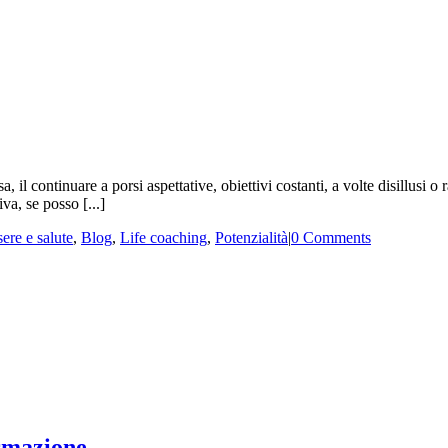
 il continuare a porsi aspettative, obiettivi costanti, a volte disillusi 
va, se posso [...]
ere e salute
,
Blog
,
Life coaching
,
Potenzialità
|
0 Comments
rmazione.