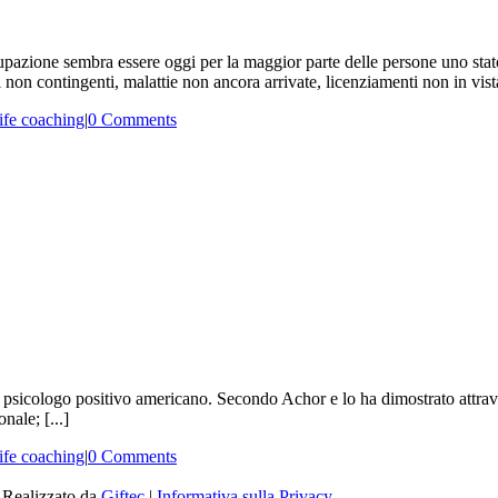
cupazione sembra essere oggi per la maggior parte delle persone uno stat
n contingenti, malattie non ancora arrivate, licenziamenti non in vista,
ife coaching
|
0 Comments
n psicologo positivo americano. Secondo Achor e lo ha dimostrato attravers
nale; [...]
ife coaching
|
0 Comments
| Realizzato da
Giftec
|
Informativa sulla Privacy