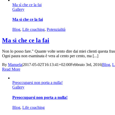
Ma sì che ce la fai
Gallery
Ma sì che ce la fai
Blog
,
Life coaching
,
Potenzialità
Ma sì che ce la fai
Non lo posso fare." Quante volte sento dire dai miei clienti questa fra
Ogni paura non esaminata è vera al cento per cento, ma [...]
By
Manuela
|
2017-05-02T16:13:41+02:00
Febbraio 3rd, 2016
|
Blog
,
L
Read More
Preoccuparsi non porta a nulla!
Gallery
Preoccuparsi non porta a nulla!
Blog
,
Life coaching