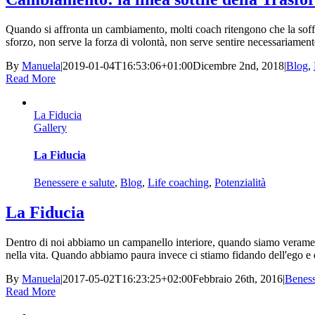
Quando si affronta un cambiamento, molti coach ritengono che la soffe
sforzo, non serve la forza di volontà, non serve sentire necessariamente 
By
Manuela
|
2019-01-04T16:53:06+01:00
Dicembre 2nd, 2018
|
Blog
,
Read More
La Fiducia
Gallery
La Fiducia
Benessere e salute
,
Blog
,
Life coaching
,
Potenzialità
La Fiducia
Dentro di noi abbiamo un campanello interiore, quando siamo veramente 
nella vita. Quando abbiamo paura invece ci stiamo fidando dell'ego e d
By
Manuela
|
2017-05-02T16:23:25+02:00
Febbraio 26th, 2016
|
Beness
Read More