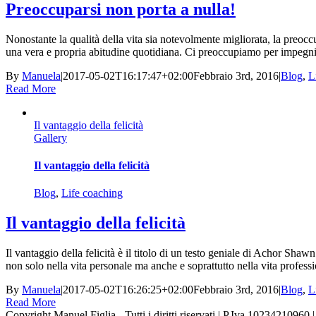
Preoccuparsi non porta a nulla!
Nonostante la qualità della vita sia notevolmente migliorata, la preoc
una vera e propria abitudine quotidiana. Ci preoccupiamo per impegni no
By
Manuela
|
2017-05-02T16:17:47+02:00
Febbraio 3rd, 2016
|
Blog
,
L
Read More
Il vantaggio della felicità
Gallery
Il vantaggio della felicità
Blog
,
Life coaching
Il vantaggio della felicità
Il vantaggio della felicità è il titolo di un testo geniale di Achor Shaw
non solo nella vita personale ma anche e soprattutto nella vita professio
By
Manuela
|
2017-05-02T16:26:25+02:00
Febbraio 3rd, 2016
|
Blog
,
L
Read More
Copyright Manuel Figlia - Tutti i diritti riservati | P.Iva 10234210960 