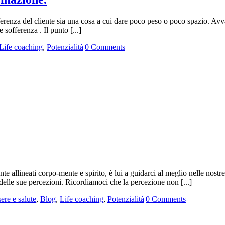
renza del cliente sia una cosa a cui dare poco peso o poco spazio. Avv
sofferenza . Il punto [...]
Life coaching
,
Potenzialità
|
0 Comments
allineati corpo-mente e spirito, è lui a guidarci al meglio nelle nostre
elle sue percezioni. Ricordiamoci che la percezione non [...]
ere e salute
,
Blog
,
Life coaching
,
Potenzialità
|
0 Comments