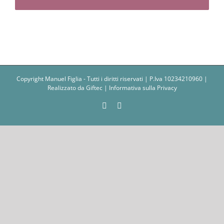
Copyright Manuel Figlia - Tutti i diritti riservati | P.Iva 10234210960 |
Realizzato da
Giftec
|
Informativa sulla Privacy
Facebook
Instagram