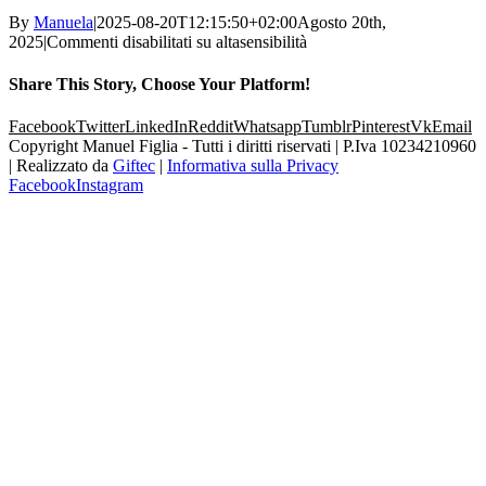
By
Manuela
|
2025-08-20T12:15:50+02:00
Agosto 20th,
2025
|
Commenti disabilitati
su altasensibilità
Share This Story, Choose Your Platform!
Facebook
Twitter
LinkedIn
Reddit
Whatsapp
Tumblr
Pinterest
Vk
Email
Copyright Manuel Figlia - Tutti i diritti riservati | P.Iva 10234210960
| Realizzato da
Giftec
|
Informativa sulla Privacy
Facebook
Instagram