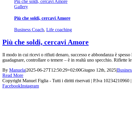
Più che soldi, cercavi Amore
Gallery
Più che soldi, cercavi Amore
Business Coach
,
Life coaching
Più che soldi, cercavi Amore
Il modo in cui ricevi o rifiuti denaro, successo e abbondanza è spesso 
guadagnare, controllare o temere – è in realtà uno specchio. Riflette le 
By
Manuela
|
2025-06-27T12:50:29+02:00
Giugno 12th, 2025
|
Busines
Read More
Copyright Manuel Figlia - Tutti i diritti riservati | P.Iva 10234210960 
Facebook
Instagram