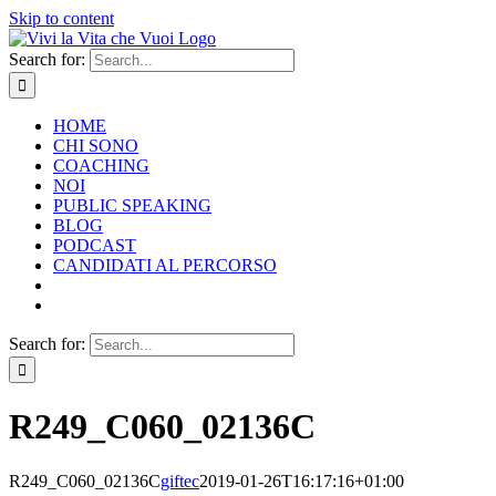
Skip to content
Search for:
HOME
CHI SONO
COACHING
NOI
PUBLIC SPEAKING
BLOG
PODCAST
CANDIDATI AL PERCORSO
Search for:
R249_C060_02136C
R249_C060_02136C
giftec
2019-01-26T16:17:16+01:00