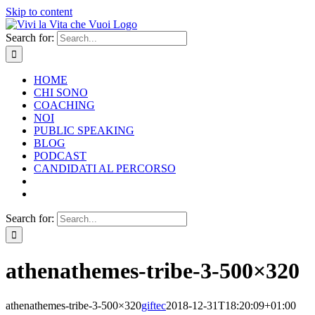
Skip to content
Search for:
HOME
CHI SONO
COACHING
NOI
PUBLIC SPEAKING
BLOG
PODCAST
CANDIDATI AL PERCORSO
Search for:
athenathemes-tribe-3-500×320
athenathemes-tribe-3-500×320
giftec
2018-12-31T18:20:09+01:00