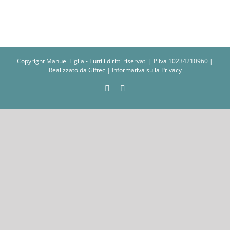
Copyright Manuel Figlia - Tutti i diritti riservati | P.Iva 10234210960 |
Realizzato da
Giftec
|
Informativa sulla Privacy
Facebook
Instagram