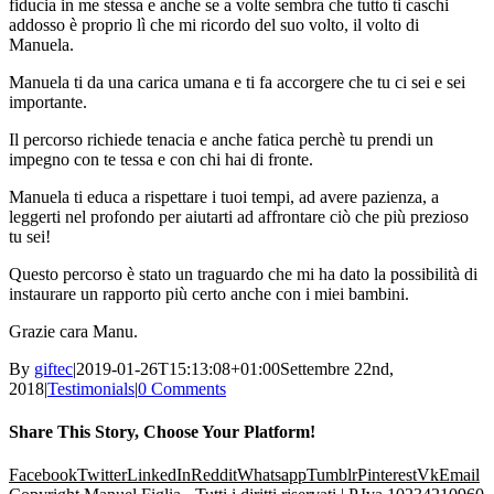
fiducia in me stessa e anche se a volte sembra che tutto ti caschi
addosso è proprio lì che mi ricordo del suo volto, il volto di
Manuela.
Manuela ti da una carica umana e ti fa accorgere che tu ci sei e sei
importante.
Il percorso richiede tenacia e anche fatica perchè tu prendi un
impegno con te tessa e con chi hai di fronte.
Manuela ti educa a rispettare i tuoi tempi, ad avere pazienza, a
leggerti nel profondo per aiutarti ad affrontare ciò che più prezioso
tu sei!
Questo percorso è stato un traguardo che mi ha dato la possibilità di
instaurare un rapporto più certo anche con i miei bambini.
Grazie cara Manu.
By
giftec
|
2019-01-26T15:13:08+01:00
Settembre 22nd,
2018
|
Testimonials
|
0 Comments
Share This Story, Choose Your Platform!
Facebook
Twitter
LinkedIn
Reddit
Whatsapp
Tumblr
Pinterest
Vk
Email