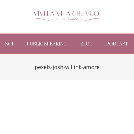
NOI
PUBLIC SPEAKING
BLOG
PODCAST
pexels-josh-willink-amore