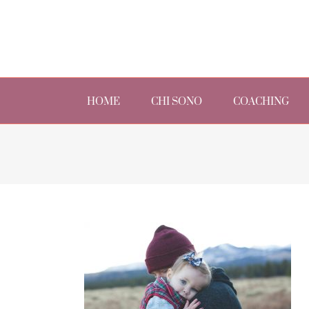
Skip
to
content
Search
for:
HOME
CHI SONO
COACHING