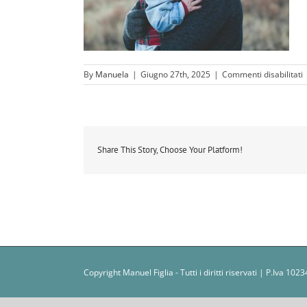
s
By
Manuela
|
Giugno 27th, 2025
|
Commenti disabilitati
p
j
w
Share This Story, Choose Your Platform!
Copyright Manuel Figlia - Tutti i diritti riservati | P.Iva 1