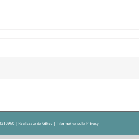
u
exels-
osh-
illink-
amore
0234210960 | Realizzato da
Giftec
|
Informativa sulla Privacy