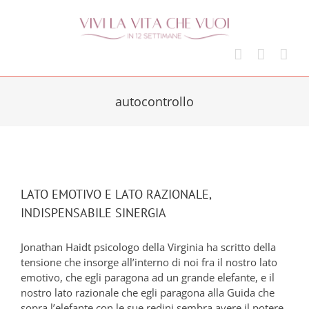
Skip
to
content
autocontrollo
LATO EMOTIVO E LATO RAZIONALE,
INDISPENSABILE SINERGIA
Jonathan Haidt psicologo della Virginia ha scritto della
tensione che insorge all’interno di noi fra il nostro lato
emotivo, che egli paragona ad un grande elefante, e il
nostro lato razionale che egli paragona alla Guida che
sopra l’elefante con le sue redini sembra avere il potere.