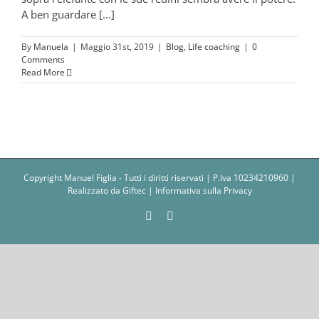
A ben guardare [...]
By
Manuela
|
Maggio 31st, 2019
|
Blog
,
Life coaching
|
0
Comments
Read More
Copyright Manuel Figlia - Tutti i diritti riservati | P.Iva 10234210960 |
Realizzato da
Giftec
|
Informativa sulla Privacy
Facebook
Instagram