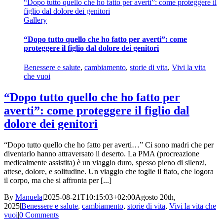
“Dopo tutto quello che ho fatto per averti”: come proteggere il
figlio dal dolore dei genitori
Gallery
“Dopo tutto quello che ho fatto per averti”: come
proteggere il figlio dal dolore dei genitori
Benessere e salute
,
cambiamento
,
storie di vita
,
Vivi la vita
che vuoi
“Dopo tutto quello che ho fatto per
averti”: come proteggere il figlio dal
dolore dei genitori
“Dopo tutto quello che ho fatto per averti…” Ci sono madri che per
diventarlo hanno attraversato il deserto. La PMA (procreazione
medicalmente assistita) è un viaggio duro, spesso pieno di silenzi,
attese, dolore, e solitudine. Un viaggio che toglie il fiato, che logora
il corpo, ma che si affronta per [...]
By
Manuela
|
2025-08-21T10:15:03+02:00
Agosto 20th,
2025
|
Benessere e salute
,
cambiamento
,
storie di vita
,
Vivi la vita che
vuoi
|
0 Comments