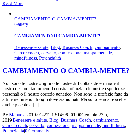
Read More
CAMBIAMENTO O CAMBIA-MENTE?
Gallery
CAMBIAMENTO O CAMBIA-MENTE?
Benessere e salute
,
Blog
,
Business Coach
,
cambiamento
,
Career coach
,
cervello
,
connessione
,
mappa mentale
,
mindfulness
,
Potenzialità
CAMBIAMENTO O CAMBIA-MENTE?
Non sono le nostre origini o le nostre difficoltà a determinare il
nostro destino, tantomeno la nostra infanzia o le nostre esperienze
personali o il nostro corredo genetico. Non sono le profezie fatte da
altri e nemmeno i luoghi dove siamo nati. Ma sono le nostre scelte,
quelle piccole e [...]
By
Manuela
|
2019-01-27T13:14:08+01:00
Gennaio 27th,
2019
|
Benessere e salute
,
Blog
,
Business Coach
,
cambiamento
,
Career coach
,
cervello
,
connessione
,
mappa mentale
,
mindfulness
,
Potenzialità
|
0 Comments