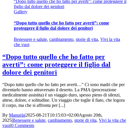
“Dopo tutto quello che ho fatto per averti”: come proteggere il
figlio dal dolore dei genitori
Gallery
“Dopo tutto quello che ho fatto per averti”: come
proteggere il figlio dal dolore dei genitori
Benessere e salute
,
cambiamento
,
storie di vita
,
Vivi la vita
che vuoi
“Dopo tutto quello che ho fatto per
averti”: come proteggere il figlio dal
dolore dei genitori
“Dopo tutto quello che ho fatto per averti…” Ci sono madri che per
diventarlo hanno attraversato il deserto. La PMA (procreazione
medicalmente assistita) è un viaggio duro, spesso pieno di silenzi,
attese, dolore, e solitudine. Un viaggio che toglie il fiato, che logora
il corpo, ma che si affronta per [...]
By
Manuela
|
2025-08-21T10:15:03+02:00
Agosto 20th,
2025
|
Benessere e salute
,
cambiamento
,
storie di vita
,
Vivi la vita che
vuoi
|
0 Comments