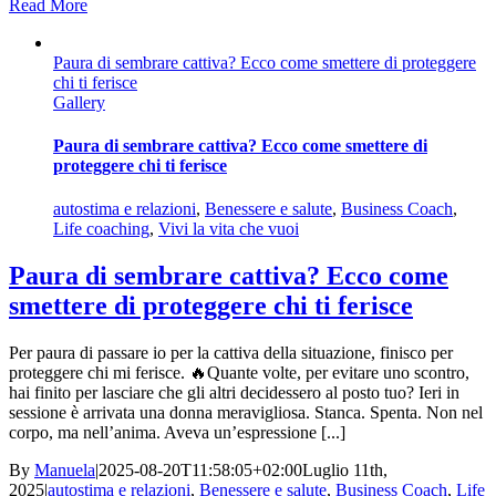
Read More
Paura di sembrare cattiva? Ecco come smettere di proteggere
chi ti ferisce
Gallery
Paura di sembrare cattiva? Ecco come smettere di
proteggere chi ti ferisce
autostima e relazioni
,
Benessere e salute
,
Business Coach
,
Life coaching
,
Vivi la vita che vuoi
Paura di sembrare cattiva? Ecco come
smettere di proteggere chi ti ferisce
Per paura di passare io per la cattiva della situazione, finisco per
proteggere chi mi ferisce. 🔥Quante volte, per evitare uno scontro,
hai finito per lasciare che gli altri decidessero al posto tuo? Ieri in
sessione è arrivata una donna meravigliosa. Stanca. Spenta. Non nel
corpo, ma nell’anima. Aveva un’espressione [...]
By
Manuela
|
2025-08-20T11:58:05+02:00
Luglio 11th,
2025
|
autostima e relazioni
,
Benessere e salute
,
Business Coach
,
Life