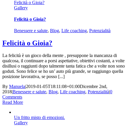
Felicità o Gioia?
Gallery
Felicità o Gioia?
Benessere e salute
,
Blog
,
Life coaching
,
Potenzialità
Felicità o Gioia?
La felicità è un gioco della mente , presuppone la mancanza di
qualcosa, il continuare a porsi aspettative, obiettivi costanti, a volte
disillusi o raggiunti dopo talmente tanta fatica che a volte non sono
goduti. Sono felice se ho un’ auto più grande, se raggiungo quella
posizione lavorativa, se posso [...]
By
Manuela
|
2019-01-05T18:11:08+01:00
Dicembre 2nd,
2018
|
Benessere e salute
,
Blog
,
Life coaching
,
Potenzialità
|
0
Comments
Read More
Un fritto misto di emozioni.
Gallery