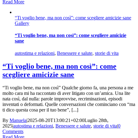
Read More
“Ti voglio bene, ma non così”: come scegliere amicizie sane
Gallery
“Ti voglio bene, ma non così”: come scegliere amicizie
sane
autostima e relazioni
,
Benessere e salute
,
storie di vita
“Ti voglio bene, ma non così”: come
scegliere amicizie sane
“Ti voglio bene, ma non così” Qualche giorno fa, una persona a me
molto cara mi ha raccontato di aver litigato con un’amica. Una lite
nata così, dal nulla: parole improvvise, recriminazioni, episodi
inventati o deformati. Quelle conversazioni che cominciano con “ma
ti dico questa cosa per il tuo bene”, [...]
By
Manuela
|
2025-08-20T13:00:21+02:00
Luglio 28th,
2025
|
autostima e relazioni
,
Benessere e salute
,
storie di vita
|
0
Comments
Read More