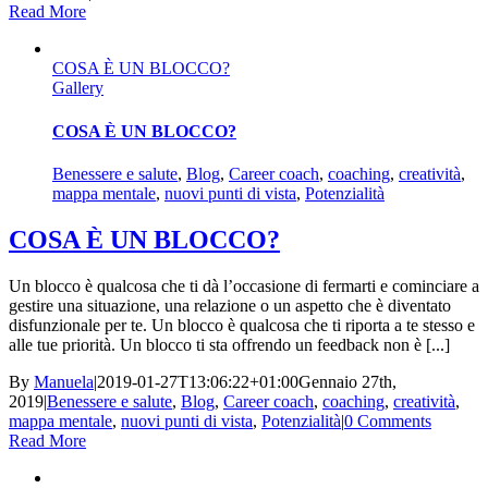
Read More
COSA È UN BLOCCO?
Gallery
COSA È UN BLOCCO?
Benessere e salute
,
Blog
,
Career coach
,
coaching
,
creatività
,
mappa mentale
,
nuovi punti di vista
,
Potenzialità
COSA È UN BLOCCO?
Un blocco è qualcosa che ti dà l’occasione di fermarti e cominciare a
gestire una situazione, una relazione o un aspetto che è diventato
disfunzionale per te. Un blocco è qualcosa che ti riporta a te stesso e
alle tue priorità. Un blocco ti sta offrendo un feedback non è [...]
By
Manuela
|
2019-01-27T13:06:22+01:00
Gennaio 27th,
2019
|
Benessere e salute
,
Blog
,
Career coach
,
coaching
,
creatività
,
mappa mentale
,
nuovi punti di vista
,
Potenzialità
|
0 Comments
Read More