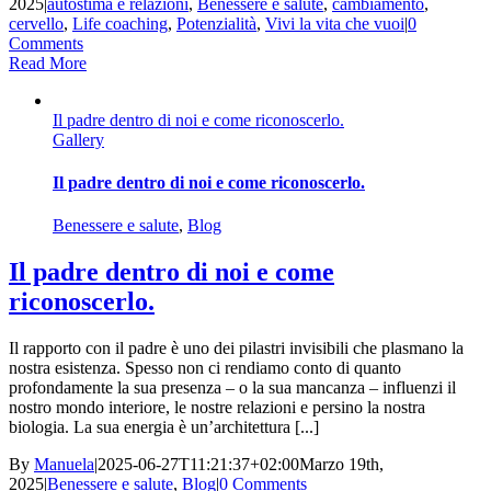
2025
|
autostima e relazioni
,
Benessere e salute
,
cambiamento
,
cervello
,
Life coaching
,
Potenzialità
,
Vivi la vita che vuoi
|
0
Comments
Read More
Il padre dentro di noi e come riconoscerlo.
Gallery
Il padre dentro di noi e come riconoscerlo.
Benessere e salute
,
Blog
Il padre dentro di noi e come
riconoscerlo.
Il rapporto con il padre è uno dei pilastri invisibili che plasmano la
nostra esistenza. Spesso non ci rendiamo conto di quanto
profondamente la sua presenza – o la sua mancanza – influenzi il
nostro mondo interiore, le nostre relazioni e persino la nostra
biologia. La sua energia è un’architettura [...]
By
Manuela
|
2025-06-27T11:21:37+02:00
Marzo 19th,
2025
|
Benessere e salute
,
Blog
|
0 Comments