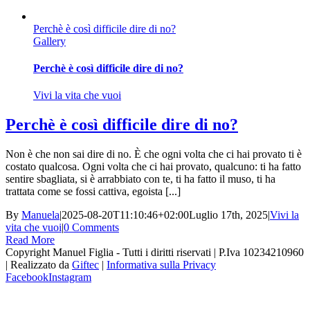
Perchè è così difficile dire di no?
Gallery
Perchè è così difficile dire di no?
Vivi la vita che vuoi
Perchè è così difficile dire di no?
Non è che non sai dire di no. È che ogni volta che ci hai provato ti è
costato qualcosa. Ogni volta che ci hai provato, qualcuno: ti ha fatto
sentire sbagliata, si è arrabbiato con te, ti ha fatto il muso, ti ha
trattata come se fossi cattiva, egoista [...]
By
Manuela
|
2025-08-20T11:10:46+02:00
Luglio 17th, 2025
|
Vivi la
vita che vuoi
|
0 Comments
Read More
Copyright Manuel Figlia - Tutti i diritti riservati | P.Iva 10234210960
| Realizzato da
Giftec
|
Informativa sulla Privacy
Facebook
Instagram