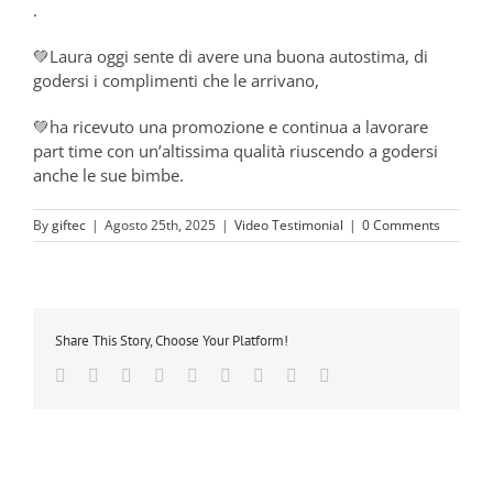
.
💚Laura oggi sente di avere una buona autostima, di
godersi i complimenti che le arrivano,
💚ha ricevuto una promozione e continua a lavorare
part time con un’altissima qualità riuscendo a godersi
anche le sue bimbe.
By
giftec
|
Agosto 25th, 2025
|
Video Testimonial
|
0 Comments
Share This Story, Choose Your Platform!
Facebook
Twitter
LinkedIn
Reddit
Whatsapp
Tumblr
Pinterest
Vk
Email