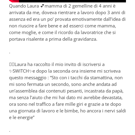
Quando Laura 💕mamma di 2 gemelline di 4 anni è
arrivata da me, doveva rientrare a lavoro dopo 3 anni di
assenza ed era un po’ provata emotivamente dall’idea di
non riuscire a fare bene e ad esserci come mamma,
come moglie, e come il ricordo da lavoratrice che si
portava risalente a prima della gravidanza.
.
👉🏻Laura ha raccolto il mio invito di iscriversi a
✨SWITCH✨e dopo la seconda ora insieme mi scriveva
questo messaggio : “Sto con i tacchi da stamattina, non
mi sono fermata un secondo, sono anche andata ad
un’assemblea dai contenuti pesanti, incastrata da papà,
ma senza l’aiuto che mi hai dato mi avrebbe devastata,
ora sono nel traffico a fare mille giri e grazie a te dopo
una giornata di lavoro e le bimbe, ho ancora i nervi saldi
e le energie”
.