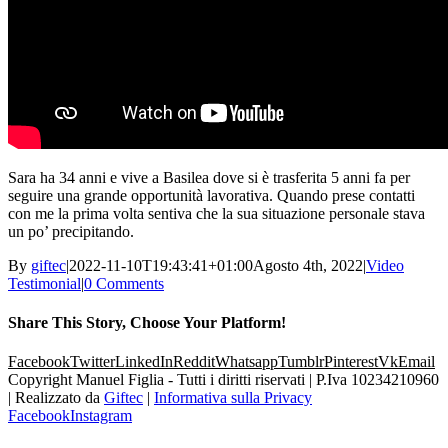
Sara ha 34 anni e vive a Basilea dove si è trasferita 5 anni fa per
seguire una grande opportunità lavorativa. Quando prese contatti
con me la prima volta sentiva che la sua situazione personale stava
un po’ precipitando.
By
giftec
|
2022-11-10T19:43:41+01:00
Agosto 4th, 2022
|
Video
Testimonial
|
0 Comments
Share This Story, Choose Your Platform!
Facebook
Twitter
LinkedIn
Reddit
Whatsapp
Tumblr
Pinterest
Vk
Email
Copyright Manuel Figlia - Tutti i diritti riservati | P.Iva 10234210960
| Realizzato da
Giftec
|
Informativa sulla Privacy
Facebook
Instagram