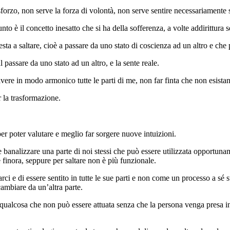
orzo, non serve la forza di volontà, non serve sentire necessariamente 
nto è il concetto inesatto che si ha della sofferenza, a volte addirittura s
ta a saltare, cioè a passare da uno stato di coscienza ad un altro e che 
 passare da uno stato ad un altro, e la sente reale.
vere in modo armonico tutte le parti di me, non far finta che non esista
 la trasformazione.
, per poter valutare e meglio far sorgere nuove intuizioni.
 banalizzare una parte di noi stessi che può essere utilizzata opportun
le finora, seppure per saltare non è più funzionale.
ci e di essere sentito in tutte le sue parti e non come un processo a sé s
ambiare da un’altra parte.
lcosa che non può essere attuata senza che la persona venga presa in con