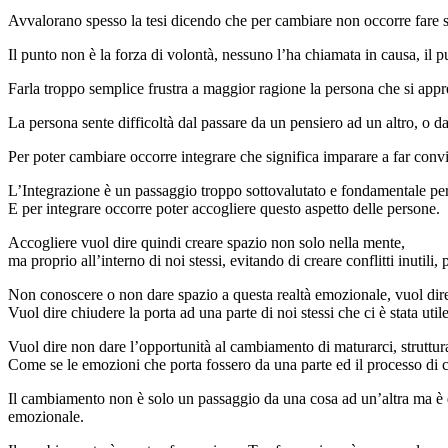
Avvalorano spesso la tesi dicendo che per cambiare non occorre fare sf
Il punto non è la forza di volontà, nessuno l’ha chiamata in causa, il pu
Farla troppo semplice frustra a maggior ragione la persona che si appres
La persona sente difficoltà dal passare da un pensiero ad un altro, o dal
Per poter cambiare occorre integrare che significa imparare a far convi
L’Integrazione è un passaggio troppo sottovalutato e fondamentale per
E per integrare occorre poter accogliere questo aspetto delle persone.
Accogliere vuol dire quindi creare spazio non solo nella mente,
ma proprio all’interno di noi stessi, evitando di creare conflitti inutili
Non conoscere o non dare spazio a questa realtà emozionale, vuol dire
Vuol dire chiudere la porta ad una parte di noi stessi che ci è stata uti
Vuol dire non dare l’opportunità al cambiamento di maturarci, strutturar
Come se le emozioni che porta fossero da una parte ed il processo di c
Il cambiamento non è solo un passaggio da una cosa ad un’altra ma è qua
emozionale.