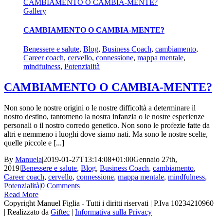
CAMBIAMENTO O CAMBIA-MENTE?
Gallery
CAMBIAMENTO O CAMBIA-MENTE?
Benessere e salute
,
Blog
,
Business Coach
,
cambiamento
,
Career coach
,
cervello
,
connessione
,
mappa mentale
,
mindfulness
,
Potenzialità
CAMBIAMENTO O CAMBIA-MENTE?
Non sono le nostre origini o le nostre difficoltà a determinare il
nostro destino, tantomeno la nostra infanzia o le nostre esperienze
personali o il nostro corredo genetico. Non sono le profezie fatte da
altri e nemmeno i luoghi dove siamo nati. Ma sono le nostre scelte,
quelle piccole e [...]
By
Manuela
|
2019-01-27T13:14:08+01:00
Gennaio 27th,
2019
|
Benessere e salute
,
Blog
,
Business Coach
,
cambiamento
,
Career coach
,
cervello
,
connessione
,
mappa mentale
,
mindfulness
,
Potenzialità
|
0 Comments
Read More
Copyright Manuel Figlia - Tutti i diritti riservati | P.Iva 10234210960
| Realizzato da
Giftec
|
Informativa sulla Privacy