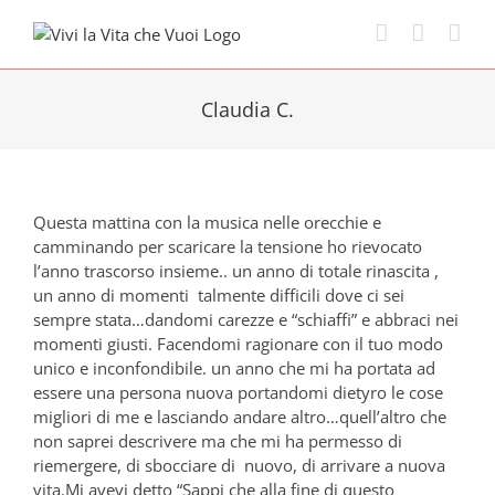
Skip
to
content
Claudia C.
Questa mattina con la musica nelle orecchie e
camminando per scaricare la tensione ho rievocato
l’anno trascorso insieme.. un anno di totale rinascita ,
un anno di momenti talmente difficili dove ci sei
sempre stata…dandomi carezze e “schiaffi” e abbraci nei
momenti giusti. Facendomi ragionare con il tuo modo
unico e inconfondibile. un anno che mi ha portata ad
essere una persona nuova portandomi dietyro le cose
migliori di me e lasciando andare altro…quell’altro che
non saprei descrivere ma che mi ha permesso di
riemergere, di sbocciare di nuovo, di arrivare a nuova
vita.Mi avevi detto “Sappi che alla fine di questo