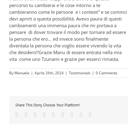
percorso tu cambierai e le cose intorno a te
cambieranno come le persone e i contesti” e se cominci
devi aprirti a questa possibilità. Avevo paura di questi
cambiamenti una immensa paura che mi portava a
pensare di dover trovare il modo per tornare ad essere
la persona che ero… ed invece sono finalmente
diventata la persona che voglio essere vivendo la vita
che desidero!!Grazie Manu di essere entrata nella mia
vita come uno Tzunami e grazie per esserci rimasta.
By
Manuela
|
Aprile 26th, 2024
|
Testimonials
|
0 Comments
Share This Story, Choose Your Platform!
Facebook
Twitter
LinkedIn
Reddit
Whatsapp
Tumblr
Pinterest
Vk
Email