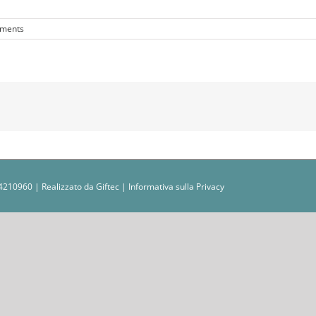
ments
0234210960 | Realizzato da
Giftec
|
Informativa sulla Privacy