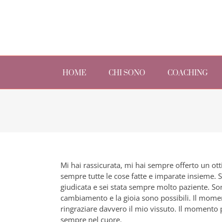
Skip
to
content
Search
for:
HOME
CHI SONO
COACHING
Mi hai rassicurata, mi hai sempre offerto un ott
sempre tutte le cose fatte e imparate insieme.
giudicata e sei stata sempre molto paziente. So
cambiamento e la gioia sono possibili. Il moment
ringraziare davvero il mio vissuto. Il momento p
sempre nel cuore.