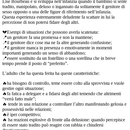
Lise Bourbeau e si sviluppa nell’infanzia quando il bambino si sente
tradito, manipolato, deluso o ingannato da solitamente il genitore di
sesso opposto o una delle figure di riferimento nell’infanzia.
Questa esperienza estremamente deludente fa scattare in lui la
percezione di non potersi fidare degli altri.
💔Esempi di situazioni che possono averla scatenata:
📍un genitore fa una promessa e non la mantiene;
📍il genitore dice cose ma ne fa altre generando confusione;
📍il genitore manca in presenza o emotivamente in momenti
importanti generando un senso di abbandono;
📍essere sostituito da un fratellino o una sorellina che in breve
tempo prende il posto di “preferito”.
L’adulto che ha questa ferita ha queste caratteristiche:
🔥ha bisogno di controllo, teme essere colto alla sprovvista e vuole
gestire ogni situazione;
🔥fa fatica a delegare e a fidarsi degli altri temendo che altrimenti
“verrà fatto male”;
🔥 tende in una relazione a controllare l’altro manifestando gelosia e
possessivitá nelle relazioni;
🔥è iper competitivo;
🔥 ha reazioni esplosive di fronte alla delusione: quando percepisce
di essere stato tradito può reagire con rabbia e chiudersi