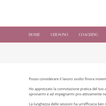
Skip
to
content
Search
for:
HOME
CHI SONO
COACHING
Posso considerare il lavoro svolto finora insie
Ho apprezzato la connotazione pratica del tuo 
spronarmi e ad impegnarmi pro-attivamente nel
La lunghezza delle sessioni ha un’efficacia ben 