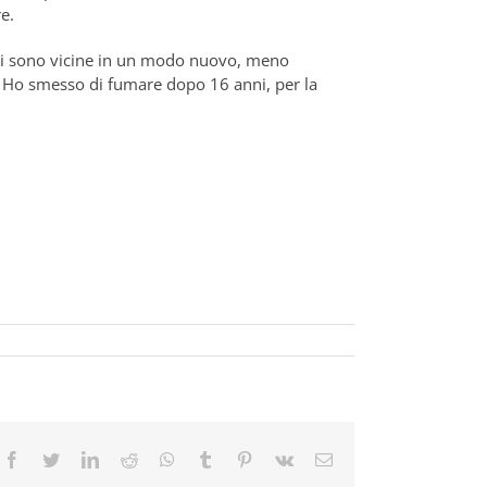
e.
mi sono vicine in un modo nuovo, meno
e. Ho smesso di fumare dopo 16 anni, per la
Facebook
Twitter
LinkedIn
Reddit
Whatsapp
Tumblr
Pinterest
Vk
Email