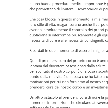
di una buona procedura medica. Importante è po
che permettano di limitare il sovraccarico di pen
Che cosa blocca in questo momento la mia mente
loro stile di vita, magari curano anche il corpo
avendo assolutamente il controllo dei propri pe
quotidiana si interrompe bruscamente e gli equi
necessita di cure e alle necessità contingenti, co
Ricordati in quel momento di essere il miglior a
Quindi prendersi cura del proprio corpo è uno 
lontana dal diventare ossessionati dalla salute:
per scontato il nostro corpo. È una cosa riscon
punto della mia vita è una cosa che ho fatto anc
motivazioni per cui non forniamo al nostro cor
prenderci cura del nostro corpo è un investime
Un altro ostacolo al prenderci cura di noi è la p
numerose informazioni che circolano attraverso i
rafforzando l’evitamento.