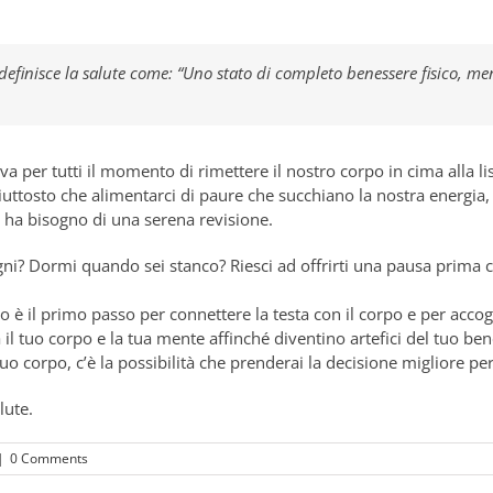
efinisce la salute come: “Uno stato di completo benessere fisico, men
a per tutti il momento di rimettere il nostro corpo in cima alla lis
uttosto che alimentarci di paure che succhiano la nostra energi
ha bisogno di una serena revisione.
gni? Dormi quando sei stanco? Riesci ad offrirti una pausa prima c
sico è il primo passo per connettere la testa con il corpo e per acc
ra il tuo corpo e la tua mente affinché diventino artefici del tuo b
tuo corpo, c’è la possibilità che prenderai la decisione migliore per
lute.
|
0 Comments