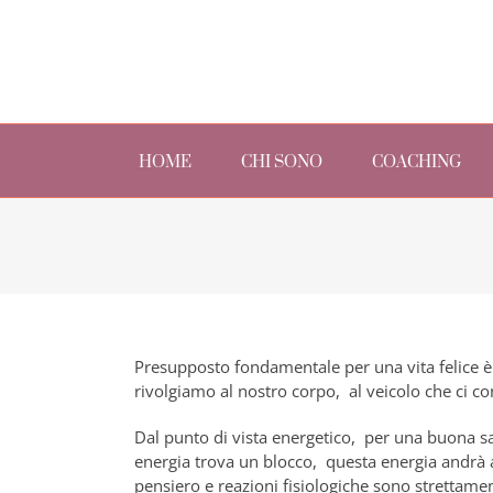
Skip
to
content
Search
for:
HOME
CHI SONO
COACHING
Presupposto fondamentale per una vita felice 
rivolgiamo al nostro corpo, al veicolo che ci co
Dal punto di vista energetico, per una buona sal
energia trova un blocco, questa energia andrà a 
pensiero e reazioni fisiologiche sono strettam