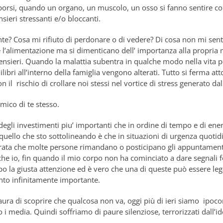
rsi, quando un organo, un muscolo, un osso si fanno sentire con
sieri stressanti e/o bloccanti.
? Cosa mi rifiuto di perdonare o di vedere? Di cosa non mi sent
 e l’alimentazione ma si dimenticano dell’ importanza alla propria
nsieri. Quando la malattia subentra in qualche modo nella vita per
libri all’interno della famiglia vengono alterati. Tutto si ferma 
n il rischio di crollare noi stessi nel vortice di stress generato da
mico di te stesso.
degli investimenti piu’ importanti che in ordine di tempo e di en
 quello che sto sottolineando è che in situazioni di urgenza quotidi
trata che molte persone rimandano o posticipano gli appuntamenti 
he io, fin quando il mio corpo non ha cominciato a dare segnali fo
po la giusta attenzione ed è vero che una di queste può essere 
nto infinitamente importante.
aura di scoprire che qualcosa non va, oggi più di ieri siamo ipocon
 media. Quindi soffriamo di paure silenziose, terrorizzati dall’id