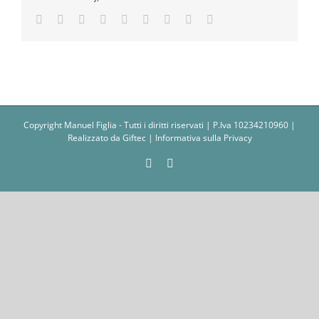
Facebook
Twitter
LinkedIn
Reddit
Whatsapp
Tumblr
Pinterest
Vk
Email
Copyright Manuel Figlia - Tutti i diritti riservati | P.Iva 10234210960 |
Realizzato da
Giftec
|
Informativa sulla Privacy
Facebook
Instagram