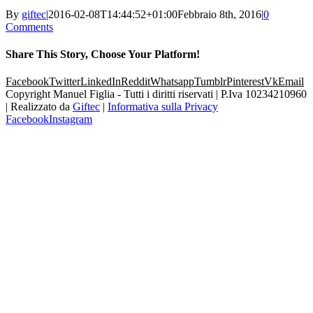
By
giftec
|
2016-02-08T14:44:52+01:00
Febbraio 8th, 2016
|
0
Comments
Share This Story, Choose Your Platform!
Facebook
Twitter
LinkedIn
Reddit
Whatsapp
Tumblr
Pinterest
Vk
Email
Copyright Manuel Figlia - Tutti i diritti riservati | P.Iva 10234210960
| Realizzato da
Giftec
|
Informativa sulla Privacy
Facebook
Instagram