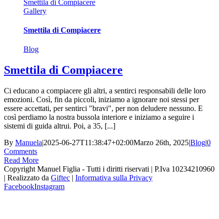
Smettila di Compiacere
Gallery
Smettila di Compiacere
Blog
Smettila di Compiacere
Ci educano a compiacere gli altri, a sentirci responsabili delle loro
emozioni. Così, fin da piccoli, iniziamo a ignorare noi stessi per
essere accettati, per sentirci "bravi", per non deludere nessuno. E
così perdiamo la nostra bussola interiore e iniziamo a seguire i
sistemi di guida altrui. Poi, a 35, [...]
By
Manuela
|
2025-06-27T11:38:47+02:00
Marzo 26th, 2025
|
Blog
|
0
Comments
Read More
Copyright Manuel Figlia - Tutti i diritti riservati | P.Iva 10234210960
| Realizzato da
Giftec
|
Informativa sulla Privacy
Facebook
Instagram