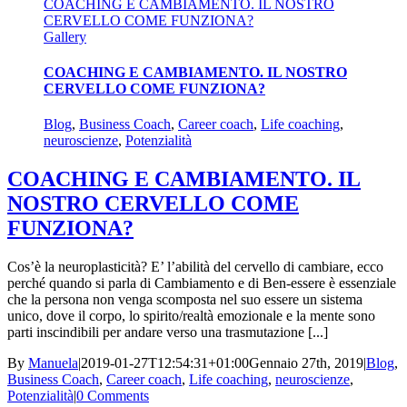
COACHING E CAMBIAMENTO. IL NOSTRO
CERVELLO COME FUNZIONA?
Gallery
COACHING E CAMBIAMENTO. IL NOSTRO
CERVELLO COME FUNZIONA?
Blog
,
Business Coach
,
Career coach
,
Life coaching
,
neuroscienze
,
Potenzialità
COACHING E CAMBIAMENTO. IL
NOSTRO CERVELLO COME
FUNZIONA?
Cos’è la neuroplasticità? E’ l’abilità del cervello di cambiare, ecco
perché quando si parla di Cambiamento e di Ben-essere è essenziale
che la persona non venga scomposta nel suo essere un sistema
unico, dove il corpo, lo spirito/realtà emozionale e la mente sono
parti inscindibili per andare verso una trasmutazione [...]
By
Manuela
|
2019-01-27T12:54:31+01:00
Gennaio 27th, 2019
|
Blog
,
Business Coach
,
Career coach
,
Life coaching
,
neuroscienze
,
Potenzialità
|
0 Comments