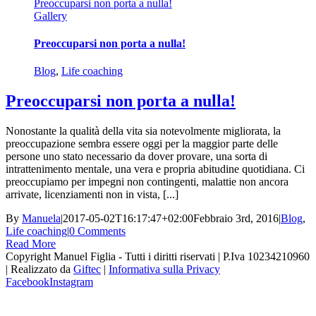
Preoccuparsi non porta a nulla!
Gallery
Preoccuparsi non porta a nulla!
Blog
,
Life coaching
Preoccuparsi non porta a nulla!
Nonostante la qualità della vita sia notevolmente migliorata, la
preoccupazione sembra essere oggi per la maggior parte delle
persone uno stato necessario da dover provare, una sorta di
intrattenimento mentale, una vera e propria abitudine quotidiana. Ci
preoccupiamo per impegni non contingenti, malattie non ancora
arrivate, licenziamenti non in vista, [...]
By
Manuela
|
2017-05-02T16:17:47+02:00
Febbraio 3rd, 2016
|
Blog
,
Life coaching
|
0 Comments
Read More
Copyright Manuel Figlia - Tutti i diritti riservati | P.Iva 10234210960
| Realizzato da
Giftec
|
Informativa sulla Privacy
Facebook
Instagram