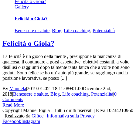
Felicità o Gioia?
Gallery
Felicità o Gioia?
Benessere e salute
,
Blog
,
Life coaching
,
Potenzialità
Felicità o Gioia?
La felicità è un gioco della mente , presuppone la mancanza di
qualcosa, il continuare a porsi aspettative, obiettivi costanti, a volte
disillusi o raggiunti dopo talmente tanta fatica che a volte non sono
goduti. Sono felice se ho un’ auto più grande, se raggiungo quella
posizione lavorativa, se posso [...]
By
Manuela
|
2019-01-05T18:11:08+01:00
Dicembre 2nd,
2018
|
Benessere e salute
,
Blog
,
Life coaching
,
Potenzialità
|
0
Comments
Read More
Copyright Manuel Figlia - Tutti i diritti riservati | P.Iva 10234210960
| Realizzato da
Giftec
|
Informativa sulla Privacy
Facebook
Instagram