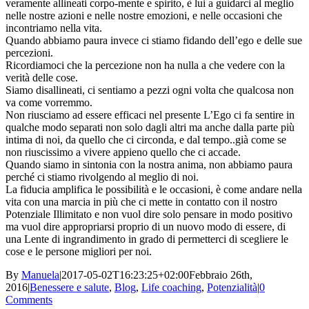
veramente allineati corpo-mente e spirito, è lui a guidarci al meglio
nelle nostre azioni e nelle nostre emozioni, e nelle occasioni che
incontriamo nella vita.
Quando abbiamo paura invece ci stiamo fidando dell’ego e delle sue
percezioni.
Ricordiamoci che la percezione non ha nulla a che vedere con la
verità delle cose.
Siamo disallineati, ci sentiamo a pezzi ogni volta che qualcosa non
va come vorremmo.
Non riu
sciamo ad essere efficaci nel presente L’Ego ci fa sentire in
qualche modo separati non solo dagli altri ma anche dalla parte più
intima di noi, da quello che ci circonda, e dal tempo..già come se
non riuscissimo a vivere appieno quello che ci accade.
Quando siamo in sintonia con la nostra anima, non abbiamo paura
perché ci stiamo rivolgendo al meglio di noi.
La fiducia amplifica le possibilità e le occasioni, è come andare nella
vita con una marcia in più che ci mette in contatto con il nostro
Potenziale Illimitato e non vuol dire solo pensare in modo positivo
ma vuol dire appropriarsi proprio di un nuovo modo di essere, di
una Lente di ingrandimento in grado di permetterci di scegliere le
cose e le persone migliori per noi.
By
Manuela
|
2017-05-02T16:23:25+02:00
Febbraio 26th,
2016
|
Benessere e salute
,
Blog
,
Life coaching
,
Potenzialità
|
0
Comments