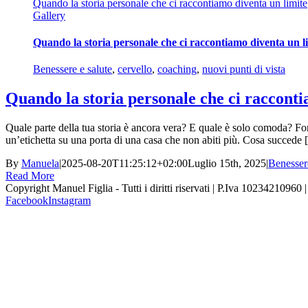
Quando la storia personale che ci raccontiamo diventa un limite
Gallery
Quando la storia personale che ci raccontiamo diventa un l
Benessere e salute
,
cervello
,
coaching
,
nuovi punti di vista
Quando la storia personale che ci racconti
Quale parte della tua storia è ancora vera? E quale è solo comoda? For
un’etichetta su una porta di una casa che non abiti più. Cosa succede [.
By
Manuela
|
2025-08-20T11:25:12+02:00
Luglio 15th, 2025
|
Benessere
Read More
Copyright Manuel Figlia - Tutti i diritti riservati | P.Iva 10234210960 
Facebook
Instagram