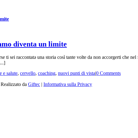
imite
amo diventa un limite
se ti sei raccontatə una storia così tante volte da non accorgerti che n
..]
 e salute
,
cervello
,
coaching
,
nuovi punti di vista
|
0 Comments
| Realizzato da
Giftec
|
Informativa sulla Privacy