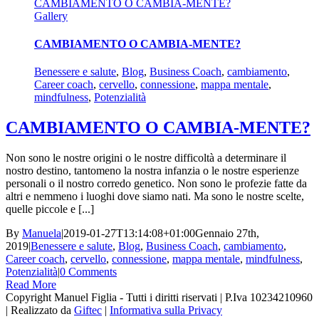
CAMBIAMENTO O CAMBIA-MENTE?
Gallery
CAMBIAMENTO O CAMBIA-MENTE?
Benessere e salute
,
Blog
,
Business Coach
,
cambiamento
,
Career coach
,
cervello
,
connessione
,
mappa mentale
,
mindfulness
,
Potenzialità
CAMBIAMENTO O CAMBIA-MENTE?
Non sono le nostre origini o le nostre difficoltà a determinare il
nostro destino, tantomeno la nostra infanzia o le nostre esperienze
personali o il nostro corredo genetico. Non sono le profezie fatte da
altri e nemmeno i luoghi dove siamo nati. Ma sono le nostre scelte,
quelle piccole e [...]
By
Manuela
|
2019-01-27T13:14:08+01:00
Gennaio 27th,
2019
|
Benessere e salute
,
Blog
,
Business Coach
,
cambiamento
,
Career coach
,
cervello
,
connessione
,
mappa mentale
,
mindfulness
,
Potenzialità
|
0 Comments
Read More
Copyright Manuel Figlia - Tutti i diritti riservati | P.Iva 10234210960
| Realizzato da
Giftec
|
Informativa sulla Privacy