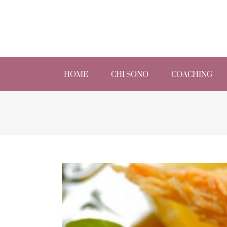
Skip
to
content
Search
for:
HOME
CHI SONO
COACHING