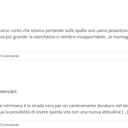
ndiamo conto che stiamo portando sulle spalle uno zaino pesantiss
a più grande: la stanchezza ci sembra insopportabile…le montagn
0 Comments
pensieri.
 intrinseca è la strada vera per un cambiamento duraturo nel temp
ua la possibilità di vivere questa vita con una nuova attitudine [...
0 Comments