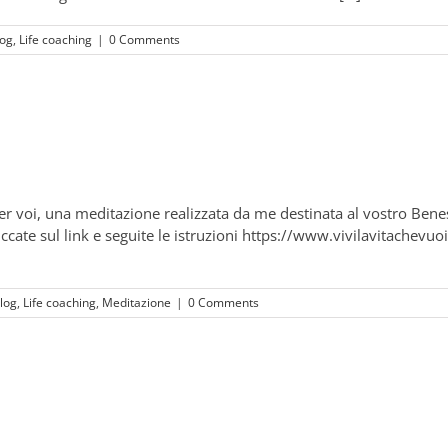
log
,
Life coaching
|
0 Comments
per voi, una meditazione realizzata da me destinata al vostro Bene
liccate sul link e seguite le istruzioni https://www.vivilavitachevu
log
,
Life coaching
,
Meditazione
|
0 Comments