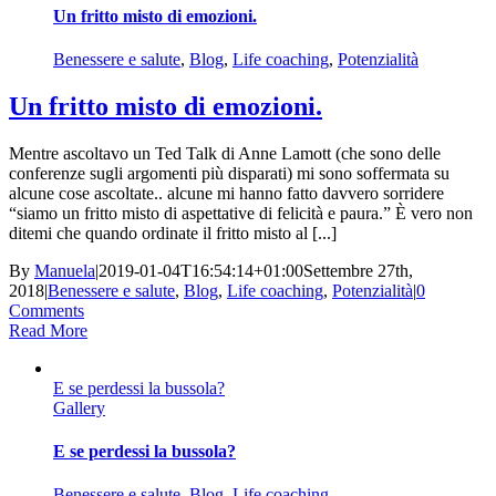
Un fritto misto di emozioni.
Benessere e salute
,
Blog
,
Life coaching
,
Potenzialità
Un fritto misto di emozioni.
Mentre ascoltavo un Ted Talk di Anne Lamott (che sono delle
conferenze sugli argomenti più disparati) mi sono soffermata su
alcune cose ascoltate.. alcune mi hanno fatto davvero sorridere
“siamo un fritto misto di aspettative di felicità e paura.” È vero non
ditemi che quando ordinate il fritto misto al [...]
By
Manuela
|
2019-01-04T16:54:14+01:00
Settembre 27th,
2018
|
Benessere e salute
,
Blog
,
Life coaching
,
Potenzialità
|
0
Comments
Read More
E se perdessi la bussola?
Gallery
E se perdessi la bussola?
Benessere e salute
,
Blog
,
Life coaching