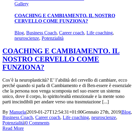
Gallery
COACHING E CAMBIAMENTO. IL NOSTRO
CERVELLO COME FUNZIONA?
Blog
,
Business Coach
,
Career coach
,
Life coaching
,
neuroscienze
,
Potenzialità
COACHING E CAMBIAMENTO. IL
NOSTRO CERVELLO COME
FUNZIONA?
Cos’è la neuroplasticità? E’ l’abilità del cervello di cambiare, ecco
perché quando si parla di Cambiamento e di Ben-essere è essenziale
che la persona non venga scomposta nel suo essere un sistema
unico, dove il corpo, lo spirito/realtà emozionale e la mente sono
parti inscindibili per andare verso una trasmutazione [...]
By
Manuela
|
2019-01-27T12:54:31+01:00
Gennaio 27th, 2019
|
Blog
,
Business Coach
,
Career coach
,
Life coaching
,
neuroscienze
,
Potenzialità
|
0 Comments
Read More