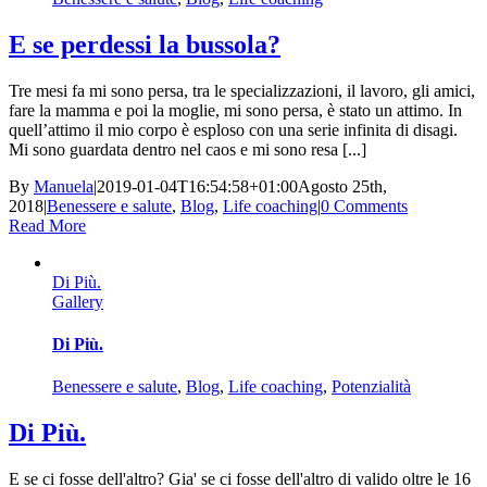
E se perdessi la bussola?
Tre mesi fa mi sono persa, tra le specializzazioni, il lavoro, gli amici,
fare la mamma e poi la moglie, mi sono persa, è stato un attimo. In
quell’attimo il mio corpo è esploso con una serie infinita di disagi.
Mi sono guardata dentro nel caos e mi sono resa [...]
By
Manuela
|
2019-01-04T16:54:58+01:00
Agosto 25th,
2018
|
Benessere e salute
,
Blog
,
Life coaching
|
0 Comments
Read More
Di Più.
Gallery
Di Più.
Benessere e salute
,
Blog
,
Life coaching
,
Potenzialità
Di Più.
E se ci fosse dell'altro? Gia' se ci fosse dell'altro di valido oltre le 16